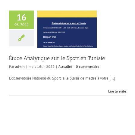
16
03, 2022
nalytique sur le
rt en Tunisie
Actualité
Étude Analytique sur le Sport en Tunisie
Par
admin
|
mars 16th, 2022
|
Actualité
|
0 commentaire
L’observatoire National du Sport a le plaisir de mettre à votre [...]
Lire la suite