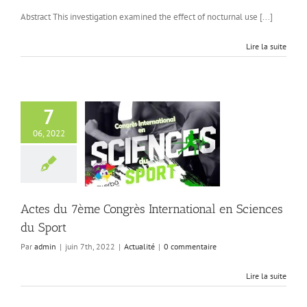
Abstract This investigation examined the effect of nocturnal use [...]
Lire la suite
7
06, 2022
du 7ème Congrès
tional en Sciences
du Sport
Actualité
Actes du 7ème Congrès International en Sciences
du Sport
Par
admin
|
juin 7th, 2022
|
Actualité
|
0 commentaire
Lire la suite