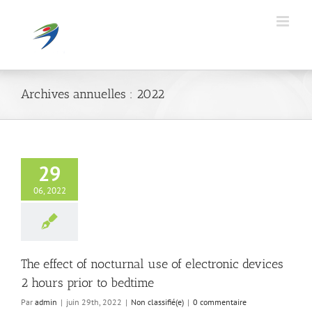
Passer
au
contenu
Archives annuelles :
2022
29
06, 2022
The effect of nocturnal use of electronic devices
2 hours prior to bedtime
Par
admin
|
juin 29th, 2022
|
Non classifié(e)
|
0 commentaire