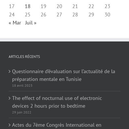
17
18
19
20
21
22
23
24
25
26
27
28
29
30
« Mar
Juil »
ARTICLES RÉCENTS
Questionnaire d’évaluation sur l’actualité de la
préparation mentale en Tunisie
18 avril 2023
The effect of nocturnal use of electronic
devices 2 hours prior to bedtime
29 juin 2022
Actes du 7ème Congrès International en