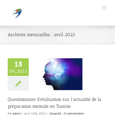
Passer
au
contenu
Archives mensuelles :
avril 2023
18
naire d’évaluation
04, 2023
’actualité de la
ation mentale en
Tunisie
Actualité
Questionnaire d’évaluation sur l’actualité de la
préparation mentale en Tunisie
Par
admin
|
avril 18th, 2023
|
Actualité
|
0 commentaire