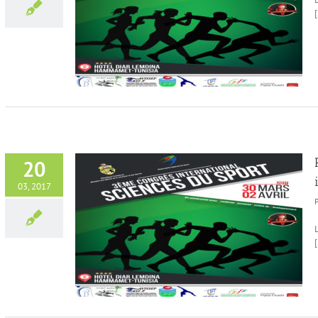
[
on
20
03, 2017
congrès
ps
[