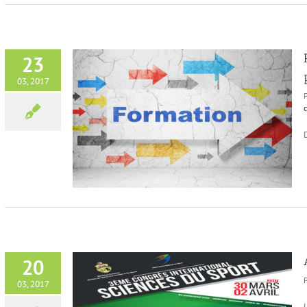
23
03, 2017
 préparation
e
20
03, 2017