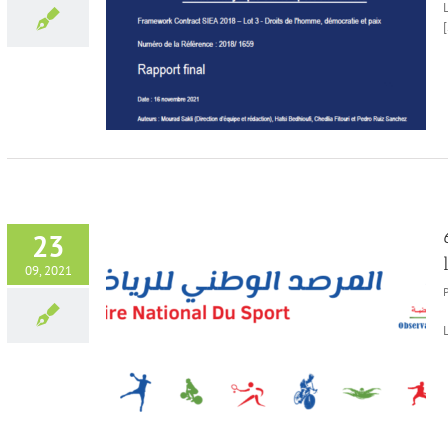
[
 en Tunisie
23
09, 2021
’Observatoire