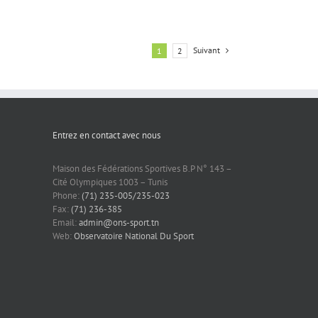
Suivant
1
2
Entrez en contact avec nous
Maison des Fédérations Sportives B.P N° 143 –
Cité Olympiques 1003 – Tunis
Phone:
(71) 235-005/235-023
Fax:
(71) 236-385
Email:
admin@ons-sport.tn
Web:
Observatoire National Du Sport