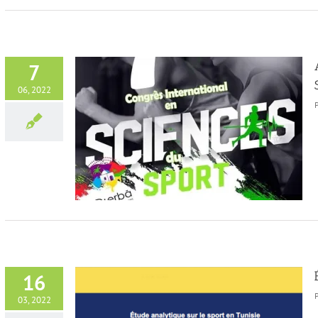
7
06, 2022
ational en
16
03, 2022