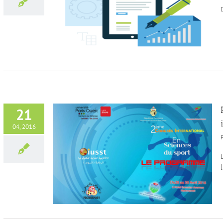
astructures
Tunisie
21
04, 2016
congrès
ps
[