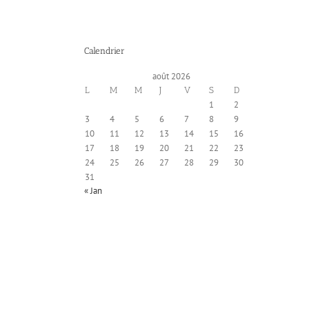
Appel à communicati
Actualité
Calendrier
août 2026
L
M
M
J
V
S
D
1
2
3
4
5
6
7
8
9
10
11
12
13
14
15
16
17
18
19
20
21
22
23
24
25
26
27
28
29
30
31
« Jan
Programme du trosiémme 
internationale en sta
Actualité