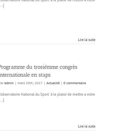
...]
Lire la suite
Programme du trosiémme congrès
internationale en staps
Par
admin
|
mars 20th, 2017
|
Actualité
|
0 commentaire
L’observatoire National du Sport à le plaisir de mettre a votre
...]
Lire la suite