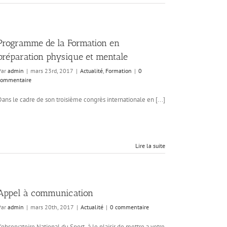
Programme de la Formation en
préparation physique et mentale
Par
admin
|
mars 23rd, 2017
|
Actualité
,
Formation
|
0
commentaire
Dans le cadre de son troisième congrès internationale en [...]
Lire la suite
Appel à communication
Par
admin
|
mars 20th, 2017
|
Actualité
|
0 commentaire
L’observatoire National du Sport à le plaisir de mettre a votre