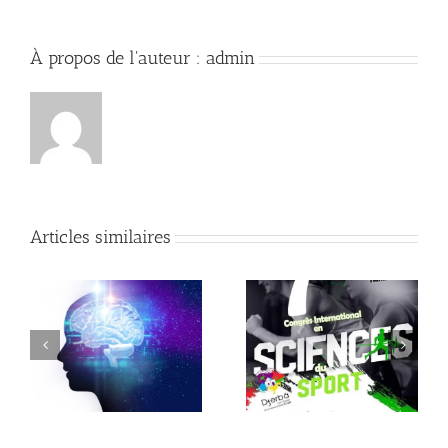
À propos de l'auteur :
admin
Articles similaires
Actes du 7ème Congrès
Étude Analytique sur le
International en
Sport en Tunisie
Sciences du Sport
en