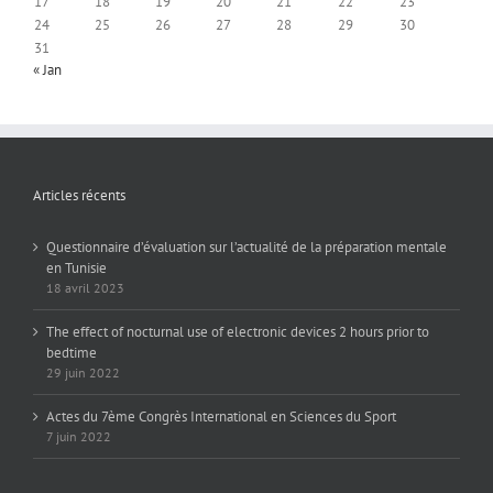
17
18
19
20
21
22
23
24
25
26
27
28
29
30
31
« Jan
Articles récents
Questionnaire d’évaluation sur l’actualité de la préparation mentale
en Tunisie
18 avril 2023
The effect of nocturnal use of electronic devices 2 hours prior to
bedtime
29 juin 2022
Actes du 7ème Congrès International en Sciences du Sport
7 juin 2022