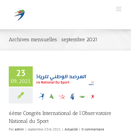
Passer
au
contenu
Archives mensuelles :
septembre 2021
23
09, 2021
grès International
ervatoire National
du Sport
Actualité
6ème Congrès International de l’Observatoire
National du Sport
Par
admin
|
septembre 23rd, 2021
|
Actualité
|
0 commentaire