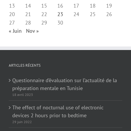
13
14
15
16
17
18
19
20
21
22
23
24
25
26
27
28
29
30
« Juin
Nov »
ARTICLES RÉCENTS
Questionnaire d’évaluation sur l’actualité de la
préparation mentale en Tunisie
18 avril 2023
The effect of nocturnal use of electronic
devices 2 hours prior to bedtime
29 juin 2022