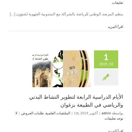
تعليقات
ينظم المرصد الوطني للرياضة بالشراكة مع المندوبية الجهوية لشؤون [...]
‫اقرأ المزيد
1
الأيام الدراسي
10, 2019
لتطوير النشا
والرياضي في 
بزغوا
الملتقيات العلم
العرو
الأيام الدراسية الرابعة لتطوير النشاط البدني
والرياضي في الطبيعة بزغوان
بواسطة
admin
|
أكتوبر 1st, 2019
|
الملتقيات العلمية
,
طلبات العروض
|
لا
توجد تعليقات
‫اقرأ المزيد