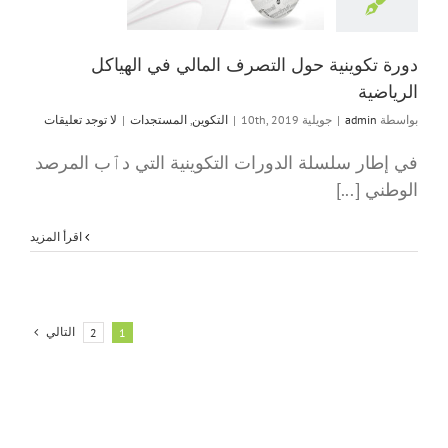
التكوين
المستج
دورة تكوينية حول التصرف المالي في الهياكل
الرياضية
بواسطة
admin
|
جويلية 10th, 2019
|
التكوين
,
المستجدات
|
لا توجد تعليقات
في إطار سلسلة الدورات التكوينية التي دٱب المرصد
الوطني [...]
‫اقرأ المزيد
التالي
2
1