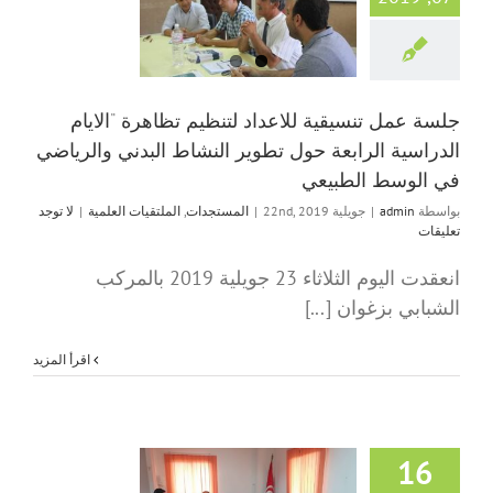
لتنظيم تظاهرة “ا
الدراسية الرابعة ح
النشاط البدني والر
الوسط الطبي
المستجدات
الملتقيا
جلسة عمل تنسيقية للاعداد لتنظيم تظاهرة “الايام
الدراسية الرابعة حول تطوير النشاط البدني والرياضي
في الوسط الطبيعي
بواسطة
admin
|
جويلية 22nd, 2019
|
المستجدات
,
الملتقيات العلمية
|
لا توجد
تعليقات
انعقدت اليوم الثلاثاء 23 جويلية 2019 بالمركب
الشبابي بزغوان [...]
‫اقرأ المزيد
16