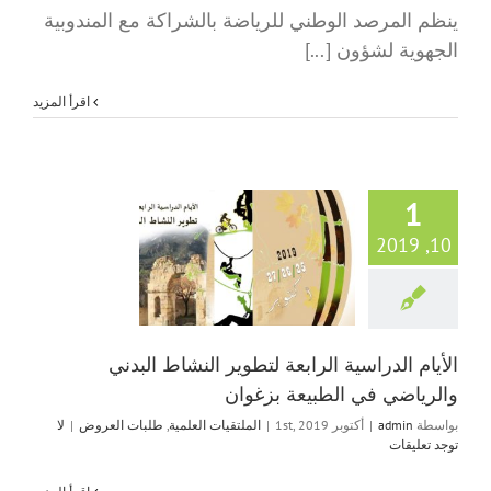
ينظم المرصد الوطني للرياضة بالشراكة مع المندوبية
الجهوية لشؤون [...]
‫اقرأ المزيد
1
الأيام الدراسية ال
10, 2019
لتطوير النشاط ا
والرياضي في الط
بزغوان
الملتقيات العلمية
ط
العروض
الأيام الدراسية الرابعة لتطوير النشاط البدني
والرياضي في الطبيعة بزغوان
بواسطة
admin
|
أكتوبر 1st, 2019
|
الملتقيات العلمية
,
طلبات العروض
|
لا
توجد تعليقات