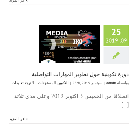
‫اقرأ المزيد
25
09, 2019
دورة تكوينية حول
المهارات التواص
التكوين
المستج
دورة تكوينية حول تطوير المهارات التواصلية
بواسطة
admin
|
سبتمبر 25th, 2019
|
التكوين
,
المستجدات
|
لا توجد تعليقات
انطلاقا من الخميس 3 اكتوبر 2019 وعلى مدى ثلاثة
[...]
‫اقرأ المزيد