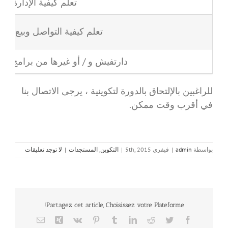
تعلم كيفية الإدارة
تعلم كيفية التواصل وبيع المن
دارتفيش و / أو غيرها من برامج تحلي
للراغبين بالإلتحاق بالدورة لتكوينية ، يرجى الاتصال بنا
في أقرب وقت ممكن.
بواسطة
admin
|
فيفري 5th, 2015
|
التكوين
,
المستجدات
|
لا توجد تعليقات
Partagez cet article, Choisissez votre Plateforme!
Email
Xing
Vk
Pinterest
Tumblr
LinkedIn
Reddit
Twitter
Facebook