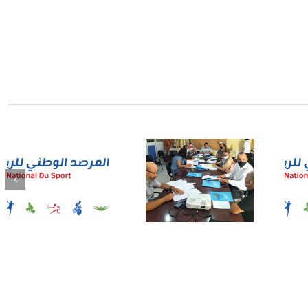
جلسة عمل بمقر
المؤتمر الدولي
المرصد لتقييم
السادس في علوم
المشاركة التونسية في
الرياضة
أولمبياد طوكيو