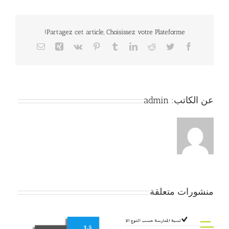
Partagez cet article, Choisissez votre Plateforme!
Email
Xing
Vk
Pinterest
Tumblr
LinkedIn
Reddit
Twitter
Facebook
عن الكاتب:
admin
منشورات متعلقة