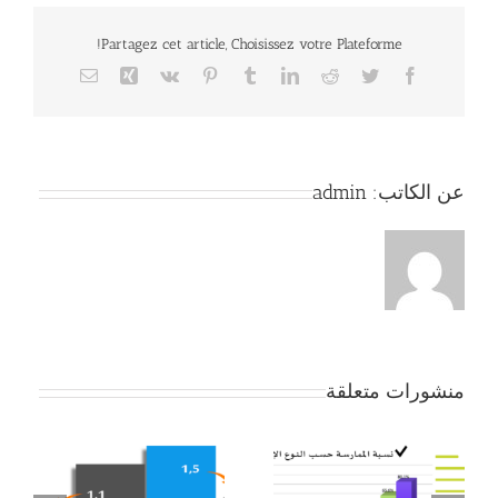
Partagez cet article, Choisissez votre Plateforme!
Email
Xing
Vk
Pinterest
Tumblr
LinkedIn
Reddit
Twitter
Facebook
عن الكاتب:
admin
منشورات متعلقة