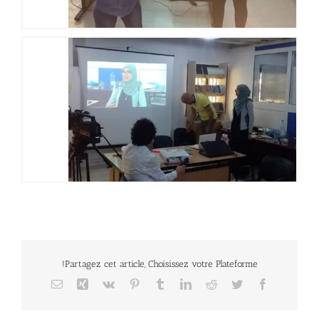
Partagez cet article, Choisissez votre Plateforme!
Email
Xing
Vk
Pinterest
Tumblr
LinkedIn
Reddit
Twitter
Facebook