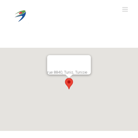
Ski
t
conten
rue 8840, Tunis, Tunisie